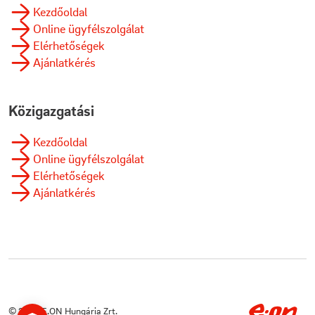

Kezdőoldal

Online ügyfélszolgálat

Elérhetőségek

Ajánlatkérés
Közigazgatási

Kezdőoldal

Online ügyfélszolgálat

Elérhetőségek

Ajánlatkérés
© 2026 E.ON Hungária Zrt.