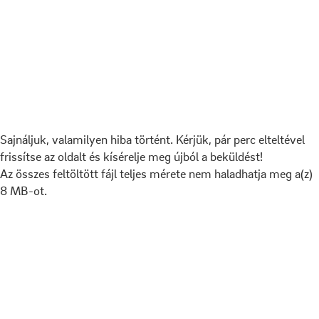
Sajnáljuk, valamilyen hiba történt. Kérjük, pár perc elteltével
frissítse az oldalt és kísérelje meg újból a beküldést!
Az összes feltöltött fájl teljes mérete nem haladhatja meg a(z)
8 MB-ot.