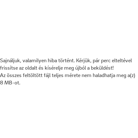
Sajnáljuk, valamilyen hiba történt. Kérjük, pár perc elteltével
frissítse az oldalt és kísérelje meg újból a beküldést!
Az összes feltöltött fájl teljes mérete nem haladhatja meg a(z)
8 MB-ot.