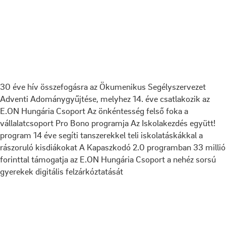
30 éve hív összefogásra az Ökumenikus Segélyszervezet
Adventi Adománygyűjtése, melyhez 14. éve csatlakozik az
E.ON Hungária Csoport
Az önkéntesség felső foka a
vállalatcsoport Pro Bono programja
Az Iskolakezdés együtt!
program 14 éve segíti tanszerekkel teli iskolatáskákkal a
rászoruló kisdiákokat
A Kapaszkodó 2.0 programban 33 millió
forinttal támogatja az E.ON Hungária Csoport a nehéz sorsú
gyerekek digitális felzárkóztatását