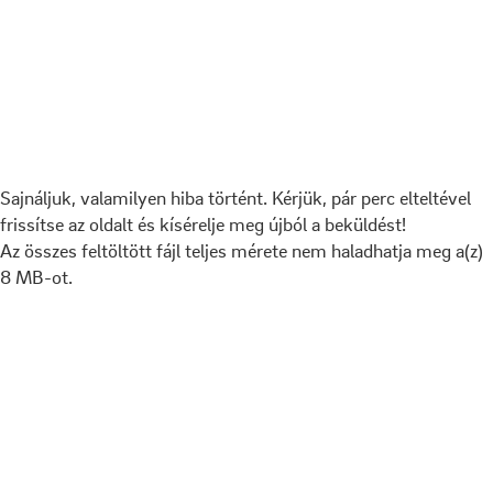
Sajnáljuk, valamilyen hiba történt. Kérjük, pár perc elteltével
frissítse az oldalt és kísérelje meg újból a beküldést!
Az összes feltöltött fájl teljes mérete nem haladhatja meg a(z)
8 MB-ot.