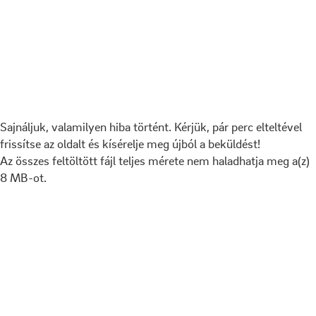
Sajnáljuk, valamilyen hiba történt. Kérjük, pár perc elteltével
frissítse az oldalt és kísérelje meg újból a beküldést!
Az összes feltöltött fájl teljes mérete nem haladhatja meg a(z)
8 MB-ot.