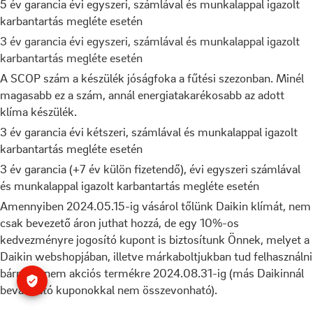
5 év garancia évi egyszeri, számlával és munkalappal igazolt
karbantartás megléte esetén
3 év garancia évi egyszeri, számlával és munkalappal igazolt
karbantartás megléte esetén
A SCOP szám a készülék jóságfoka a fűtési szezonban. Minél
magasabb ez a szám, annál energiatakarékosabb az adott
klíma készülék.
3 év garancia évi kétszeri, számlával és munkalappal igazolt
karbantartás megléte esetén
3 év garancia (+7 év külön fizetendő), évi egyszeri számlával
és munkalappal igazolt karbantartás megléte esetén
Amennyiben 2024.05.15-ig vásárol tőlünk Daikin klímát, nem
csak bevezető áron juthat hozzá, de egy 10%-os
kedvezményre jogosító kupont is biztosítunk Önnek, melyet a
Daikin webshopjában, illetve márkaboltjukban tud felhasználni
bármely nem akciós termékre 2024.08.31-ig (más Daikinnál
beváltható kuponokkal nem összevonható).