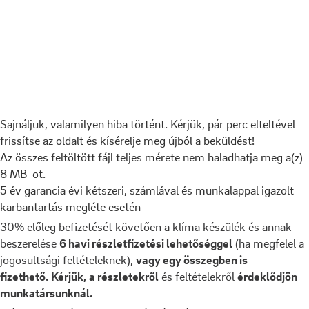
Sajnáljuk, valamilyen hiba történt. Kérjük, pár perc elteltével
frissítse az oldalt és kísérelje meg újból a beküldést!
Az összes feltöltött fájl teljes mérete nem haladhatja meg a(z)
8 MB-ot.
5 év garancia évi kétszeri, számlával és munkalappal igazolt
karbantartás megléte esetén
30% előleg befizetését követően a klíma készülék és annak
beszerelése
6 havi részletfizetési lehetőséggel
(ha megfelel a
jogosultsági feltételeknek),
vagy egy összegben is
fizethető.
Kérjük,
a részletekről
és feltételekről
érdeklődjön
munkatársunknál.