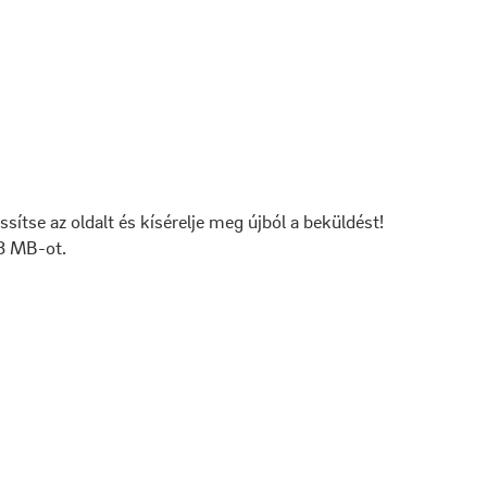
issítse az oldalt és kísérelje meg újból a beküldést!
 8 MB-ot.