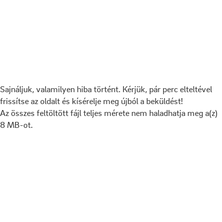
Sajnáljuk, valamilyen hiba történt. Kérjük, pár perc elteltével
frissítse az oldalt és kísérelje meg újból a beküldést!
Az összes feltöltött fájl teljes mérete nem haladhatja meg a(z)
8 MB-ot.