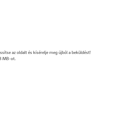
issítse az oldalt és kísérelje meg újból a beküldést!
 8 MB-ot.