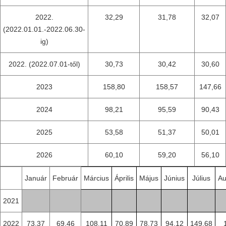
2022.
32,29
31,78
32,07
(2022.01.01.-2022.06.30-
ig)
2022. (2022.07.01-től)
30,73
30,42
30,60
2023
158,80
158,57
147,66
2024
98,21
95,59
90,43
2025
53,58
51,37
50,01
2026
60,10
59,20
56,10
Január
Február
Március
Április
Május
Június
Július
Au
2021
2022
73,37
69,46
108,11
70,89
78,73
94,12
149,68