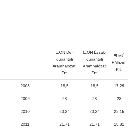
E.ON Dél-
E.ON Észak-
ELMŰ
dunántúli
dunántúli
Hálózati
Áramhálózati
Áramhálózati
Kft.
Zrt.
Zrt.
2008
18,5
18,5
17,29
2009
28
28
28
2010
23,24
23,24
23,15
2011
21,71
21,71
18,81