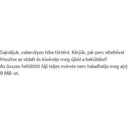
Sajnáljuk, valamilyen hiba történt. Kérjük, pár perc elteltével
frissítse az oldalt és kísérelje meg újból a beküldést!
Az összes feltöltött fájl teljes mérete nem haladhatja meg a(z)
8 MB-ot.