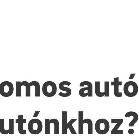
romos autó
autónkhoz?