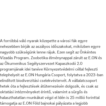
A forróbbá váló nyarak közepette a városi fák egyre
nehezebben bírják az aszályos időszakokat, miközben egyre
nagyobb szükségünk lenne rájuk. Ezen segít az Önkéntes
Vízadás Program.
Zoobotika élménynappal zárult az E.ON és
az Ökumenikus Segélyszervezet Kapaszkodó 2.0
programjának idei tanéve
Környezetvédelmi céllal fejleszti
telephelyeit az E.ON Hungária Csoport, folytatva a 2023-ban
elindított biodiverzitási cselekvéstervét.
A vállalatcsoport
hetek óta a fejlesztések átütemezésén dolgozik, és csak az
oktatási intézményeket érintő, valamint a sürgős és
halaszthatatlan munkákat végzi el
Idén is 25 millió forinttal
támogatja az E.ON Föld bajnokai pályázata a legjobb