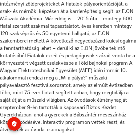
intézményi zöldprojekteket
A fiatalok pályaorientációját, a
szak- és mérnöki képzésen át a karrierépítésig segíti az E.ON
Műszaki Akadémia. Már eddig is – 2015 óta – mintegy 600
fiatal szerzett szakmai tapasztalatot, éves keretben mintegy
120 szakképzős és 50 egyetemi hallgató, az E.ON
szakemberei mellett
A következő negyedszázad kulcsfogalma
a fenntarthatóság lehet – derül ki az E.ON jövőbe tekintő
kutatásából
Fiatalok ezreit és pedagógusok százait vonta be a
környezetért végzett cselekvésbe a Föld bajnokai program
A
Magyar Elektrotechnikai Egyesület (MEE) idén immár 10.
alkalommal rendezi meg a „Mi a pálya?” műszaki
pályaválasztó fesztiválsorozatot, amely az elmúlt évtizedben
több, mint 75 ezer fiatalt segített abban, hogy megtalálja a
saját útját a műszaki világban.
Az óvodások élménynapját
szeptember 9-én tartották a kaposvári Biztos Kezdet
Gyerekházban, ahol a gyerekek a Bábszíntér meseszínház
közreműködésével interaktív programon vettek részt, és
átvehették az óvodai csomagokat